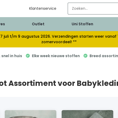
Klantenservice
res
Outlet
Uni Stoffen
van 17 juli t/m 9 augustus 2026. Verzendingen starten weer van
zomervoordeel! **
snel in huis
Elke week nieuwe stoffen
Breed assorti
oot Assortiment voor Babykledi