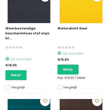
Weerbestendige
Waterdicht Geel
beschermhoes stof onyx
bl...
Op voorraad
Op voorraad
€15,90
€18,95
Bekijk
Bekijk
Prijs:
€15,90
/
Meter
Vergelijk
Vergelijk