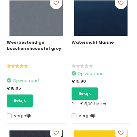
Weerbestendige
Waterdicht Marine
beschermhoes stof grey
Op voorraad
Op voorraad
€15,90
€18,95
Bekijk
Bekijk
Prijs:
€15,90
/
Meter
Vergelijk
Vergelijk