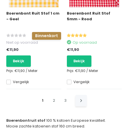
Boerenbont Ruit Stof 1 cm
Boerenbont Ruit Stof
- Geel
5mm - Rood
Binnenkort
Niet op voorraad
Op voorraad
€11,90
€11,90
Bekijk
Bekijk
Prijs:
€11,90
/
Meter
Prijs:
€11,90
/
Meter
Vergelijk
Vergelijk
1
2
3
Boerenbontruit stof
100 % katoen Europese kwaliteit.
Mooie zachte katoenen stof 160 cm breed.