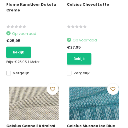
Flame Kunstleer Dakota
Celsius Cheval Latte
Creme
Op voorraad
Op voorraad
€25,95
€27,95
Bekijk
Bekijk
Prijs:
€25,95
/
Meter
Vergelijk
Vergelijk
Celsius Cannoli Admiral
Celsius Muraco Ice Blue