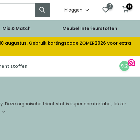
0
0
Inloggen
Mix & Match
Meubel Interieurstoffen
af 10 augustus. Gebruik kortingscode ZOMER2026 voor extra
9,2
ment stoffen
. Deze organische tricot stof is super comfortabel, lekker
r