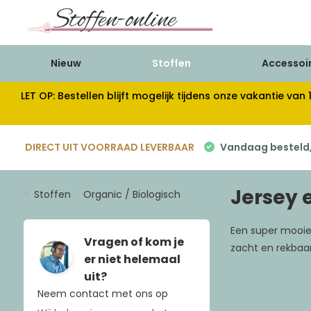
Nieuw
Stoffen
Accessoi
LET OP: Bestellen blijft mogelijk tijdens onze vakantie 
DIRECT UIT VOORRAAD LEVERBAAR
Vandaag besteld, 
Jersey 
Stoffen
-
Organic / Biologisch
Een super mooie 
Vragen of kom je
zacht en rekbaar
er niet helemaal
uit?
Neem contact met ons op