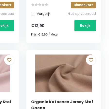
enkort
Binnenkort
 voorraad
Vergelijk
Niet op voorraad
€12,90
Bekijk
Bekijk
Prijs:
€12,90
/
Meter
y Stof
Organic Katoenen Jersey Stof
Cacao