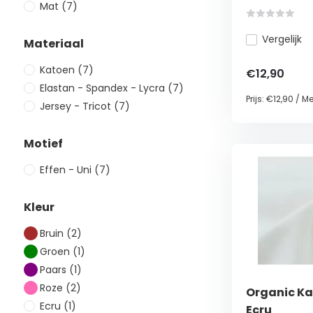
Mat
(7)
Vergelijk
Materiaal
Katoen
(7)
€12,90
Elastan - Spandex - Lycra
(7)
Prijs:
€12,90
/
Me
Jersey - Tricot
(7)
Motief
Effen - Uni
(7)
Kleur
Bruin
(2)
Groen
(1)
Paars
(1)
Roze
(2)
Organic Ka
Ecru
(1)
Ecru