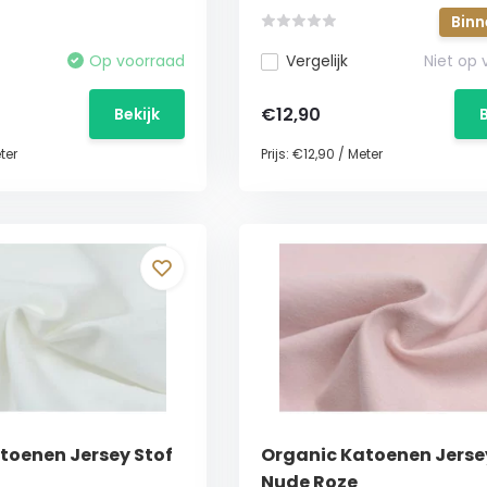
Binn
Op voorraad
Vergelijk
Niet op
€12,90
Bekijk
ter
Prijs:
€12,90
/
Meter
toenen Jersey Stof
Organic Katoenen Jerse
Nude Roze