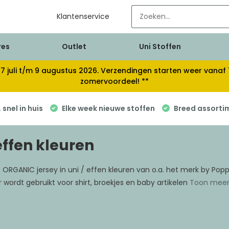
Klantenservice
res
Outlet
Uni Stoffen
van 17 juli t/m 9 augustus 2026. Verzendingen starten weer van
zomervoordeel! **
snel in huis
Elke week nieuwe stoffen
Breed assorti
effen kleuren
ORGANIC jersey in uni / effen kleuren van o.a. het merk by Poppy
 wordt gebruikt voor shirt, broekjes en baby artikelen
Toon mee