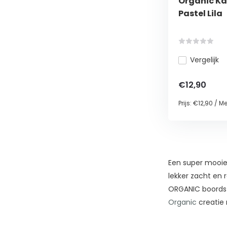
Organic Ka
Pastel Lila
Vergelijk
€12,90
Prijs:
€12,90
/
Me
Een super mooie 
lekker zacht en 
ORGANIC boordsto
Organic
creatie