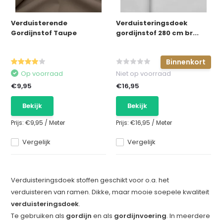
Verduisterende
Verduisteringsdoek
Gordijnstof Taupe
gordijnstof 280 cm br...
Binnenkort
Op voorraad
Niet op voorraad
€9,95
€16,95
Bekijk
Bekijk
Prijs:
€9,95
/
Meter
Prijs:
€16,95
/
Meter
Vergelijk
Vergelijk
Verduisteringsdoek stoffen geschikt voor o.a. het
verduisteren van ramen. Dikke, maar mooie soepele kwaliteit
verduisteringsdoek
.
Te gebruiken als
gordijn
en als
gordijnvoering
. In meerdere