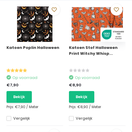
Katoen Poplin Halloween
Katoen Stof Halloween
Print Witchy Whisp...
Op voorraad
Op voorraad
€7,90
€8,90
Bekijk
Bekijk
Prijs:
€7,90
/
Meter
Prijs:
€8,90
/
Meter
Vergelijk
Vergelijk