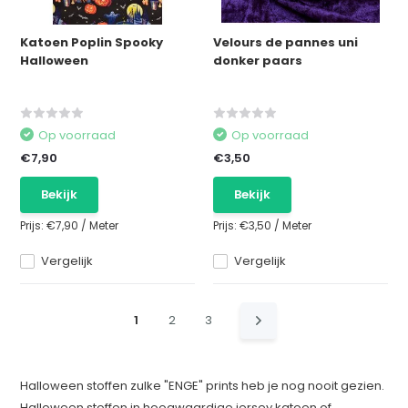
Katoen Poplin Spooky
Velours de pannes uni
Halloween
donker paars
Op voorraad
Op voorraad
€7,90
€3,50
Bekijk
Bekijk
Prijs:
€7,90
/
Meter
Prijs:
€3,50
/
Meter
Vergelijk
Vergelijk
1
2
3
Halloween stoffen zulke "ENGE" prints heb je nog nooit gezien.
Halloween stoffen in hoogwaardige jersey katoen of