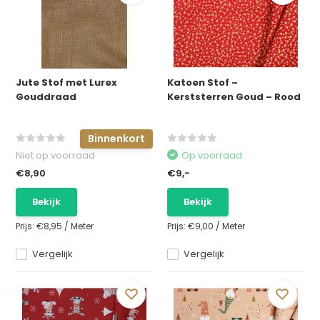
Jute Stof met Lurex
Katoen Stof –
Gouddraad
Kerststerren Goud – Rood
Binnenkort
Niet op voorraad
Op voorraad
€8,90
€9,-
Bekijk
Bekijk
Prijs:
€8,95
/
Meter
Prijs:
€9,00
/
Meter
Vergelijk
Vergelijk