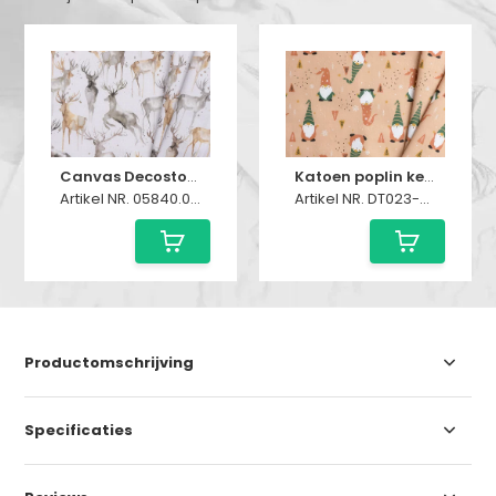
Canvas Decostof Herten Linnen
Katoen poplin kerstkabouters nude fauve
Artikel NR. 05840.007
Artikel NR. DT023-94837
Productomschrijving
Specificaties