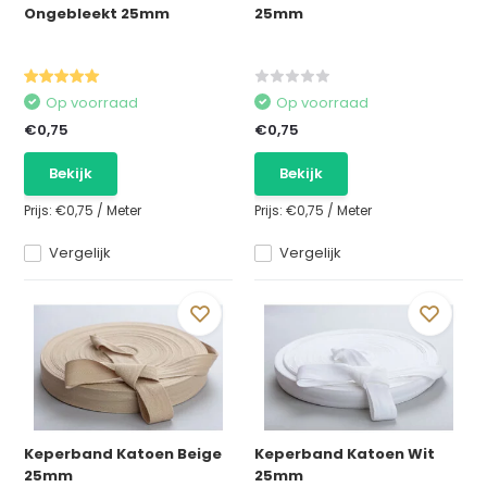
Ongebleekt 25mm
25mm
Op voorraad
Op voorraad
€0,75
€0,75
Bekijk
Bekijk
Prijs:
€0,75
/
Meter
Prijs:
€0,75
/
Meter
Vergelijk
Vergelijk
Keperband Katoen Beige
Keperband Katoen Wit
25mm
25mm