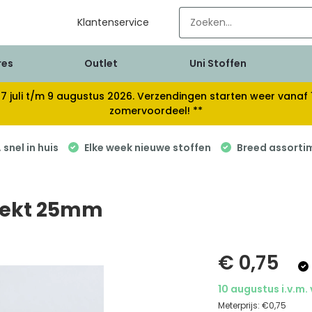
Klantenservice
res
Outlet
Uni Stoffen
van 17 juli t/m 9 augustus 2026. Verzendingen starten weer van
zomervoordeel! **
snel in huis
Elke week nieuwe stoffen
Breed assorti
eekt 25mm
€ 0,75
10 augustus i.v.m.
Meterprijs:
€0,75