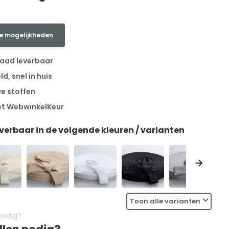
e mogelijkheden
raad leverbaar
, snel in huis
we stoffen
et WebwinkelKeur
everbaar in de volgende kleuren / varianten
Toon alle varianten