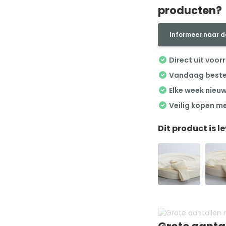
producten?
Informeer naar d
Direct uit voor
Vandaag besteld
Elke week nieu
Veilig kopen m
Dit product is l