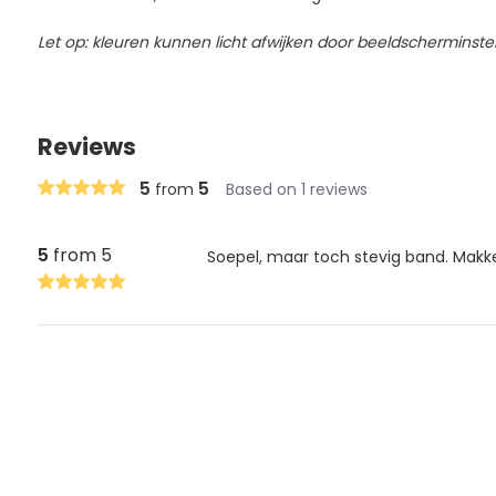
Let op: kleuren kunnen licht afwijken door beeldscherminste
Reviews
5
5
from
Based on 1 reviews
5
from 5
Soepel, maar toch stevig band. Makke