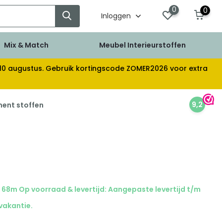
0
0
Inloggen
Mix & Match
Meubel Interieurstoffen
af 10 augustus. Gebruik kortingscode ZOMER2026 voor extra
9,2
ment stoffen
68m Op voorraad & levertijd: Aangepaste levertijd t/m
 vakantie.