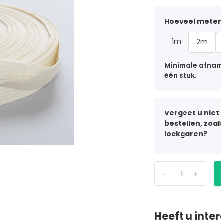
Hoeveel meter 
1m
2m
Minimale afname
één stuk.
Vergeet u niet
bestellen, zoa
lockgaren?
-
+
Heeft u inte