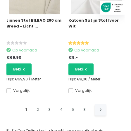
Linnen Stof BILBAO 280 cm
Katoen Satijn Stof Ivoor
Breed - Licht ...
Wit
Op voorraad
Op voorraad
€69,90
€9,-
Bekijk
Bekijk
Prijs:
€69,90
/
Meter
Prijs:
€9,00
/
Meter
Vergelijk
Vergelijk
1
2
3
4
5
8
Bij Stoffen Online kunt u terecht voor een uitgebreid