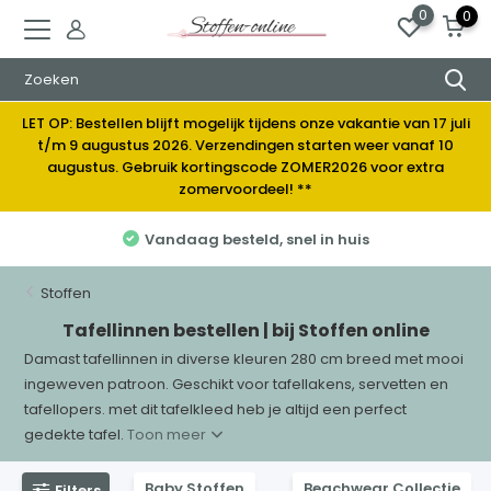
0
0
LET OP: Bestellen blijft mogelijk tijdens onze vakantie van 17 juli
t/m 9 augustus 2026. Verzendingen starten weer vanaf 10
augustus. Gebruik kortingscode ZOMER2026 voor extra
zomervoordeel! **
Elke week nieuwe stoffen
Stoffen
Tafellinnen bestellen | bij Stoffen online
Damast tafellinnen in diverse kleuren 280 cm breed met mooi
ingeweven patroon. Geschikt voor tafellakens, servetten en
tafellopers. met dit tafelkleed heb je altijd een perfect
gedekte tafel.
Toon meer
Baby Stoffen
Beachwear Collectie
Filters