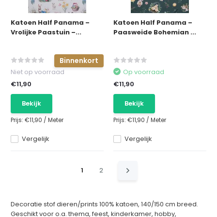
Katoen Half Panama –
Katoen Half Panama –
Vrolijke Paastuin –...
Paasweide Bohemian ...
Binnenkort
Niet op voorraad
Op voorraad
€11,90
€11,90
Bekijk
Bekijk
Prijs:
€11,90
/
Meter
Prijs:
€11,90
/
Meter
Vergelijk
Vergelijk
1
2
Decoratie stof dieren/prints
100% katoen, 140/150 cm breed.
Geschikt voor o.a. thema, feest, kinderkamer, hobby,