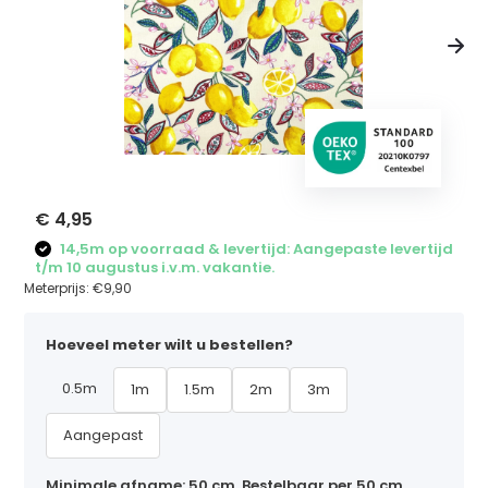
€ 4,95
14,5m op voorraad & levertijd: Aangepaste levertijd
t/m 10 augustus i.v.m. vakantie.
Meterprijs:
€9,90
Hoeveel meter wilt u bestellen?
0.5m
1m
1.5m
2m
3m
Aangepast
Minimale afname: 50 cm. Bestelbaar per 50 cm,