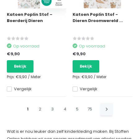
Katoen Poplin Stof –
Katoen Poplin Stof -
Boerderij Dieren
Dieren Droomwereld ...
Op voorraad
Op voorraad
€9,90
€9,90
Bekijk
Bekijk
Prijs:
€9,90
/
Meter
Prijs:
€9,90
/
Meter
Vergelijk
Vergelijk
1
2
3
4
5
75
Wat is er nou leuker dan zelf kinderkleding maken. Bij Stoffen
Online hebben wij een enorm assortiment van allerlei soorten