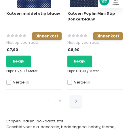
Katoen middel stip blauw
Katoen Poplin Mini Stip
Donkerblauw
Binnenkort
Binnenkort
Niet op voorraad
Niet op voorraad
€7,90
€8,90
Bekijk
Bekijk
Prijs:
€7,90
/
Meter
Prijs:
€8,90
/
Meter
Vergelijk
Vergelijk
1
2
Stippen-ballen-polkadots stof .
Geschikt voor o.a. decoratie, beddengoed, hobby, thema,