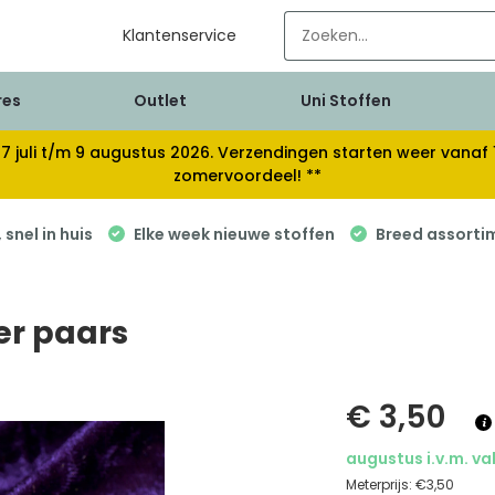
Klantenservice
res
Outlet
Uni Stoffen
van 17 juli t/m 9 augustus 2026. Verzendingen starten weer van
zomervoordeel! **
snel in huis
Elke week nieuwe stoffen
Breed assorti
er paars
€ 3,50
augustus i.v.m. va
Meterprijs:
€3,50