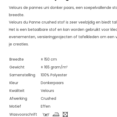
Velours de pannes uni donker paars, een soepelvallende stof
breedte.
Velours du Panne crushed stof is zeer veelzijdig en biedt t
Het is een betaalbare stof en kan worden gebruikt voor kle
evenementen, versieringprojecten of tafelkleden om een v
je creaties.
Breedte
± 150 cm
Gewicht
± 165 gram/m²
Samenstelling
100% Polyester
Kleur
Donkerpaars
Kwaliteit
Velours
Afwerking
Crushed
Motief
Effen
Wasvoorschrift