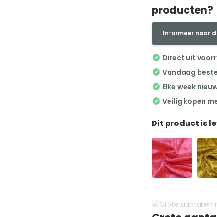
producten?
Informeer naar d
Direct uit voor
Vandaag besteld
Elke week nieu
Veilig kopen m
Dit product is l