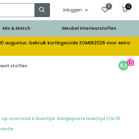
0
0
Inloggen
Mix & Match
Meubel Interieurstoffen
af 10 augustus. Gebruik kortingscode ZOMER2026 voor extra
9,2
ment stoffen
op voorraad & levertijd: Aangepaste levertijd t/m 10
kantie.