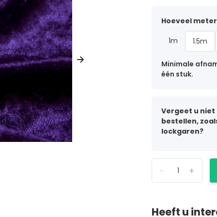
Hoeveel meter 
1m
1.5m
Minimale afname
één stuk.
Vergeet u niet
bestellen, zoa
lockgaren?
-
+
Heeft u inte