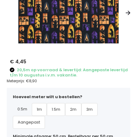
€ 4,45
20,5m op voorraad & levertijd: Aangepaste levertijd
t/m 10 augustus i.v.m. vakantie.
Meterprijs:
€8,90
Hoeveel meter wilt u bestellen?
0.5m
1m
1.5m
2m
3m
Aangepast
Minimale afname: 50 cm. Bestelbaar per 50 cm,