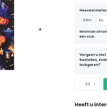
Hoeveel meter 
0.5m
1m
Minimale afname
één stuk.
Vergeet u niet
bestellen, zoa
lockgaren?
-
+
Heeft u inte