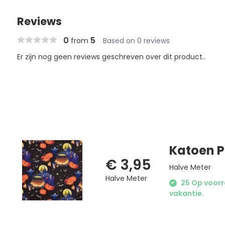
Reviews
0
5
from
Based on 0 reviews
Er zijn nog geen reviews geschreven over dit product..
Katoen P
€ 3,95
Halve Meter
Halve Meter
25 Op voorra
vakantie.