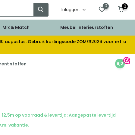
0
0
Inloggen
Mix & Match
Meubel Interieurstoffen
af 10 augustus. Gebruik kortingscode ZOMER2026 voor extra
9,2
ment stoffen
12,5m op voorraad & levertijd: Aangepaste levertijd
v.m. vakantie.