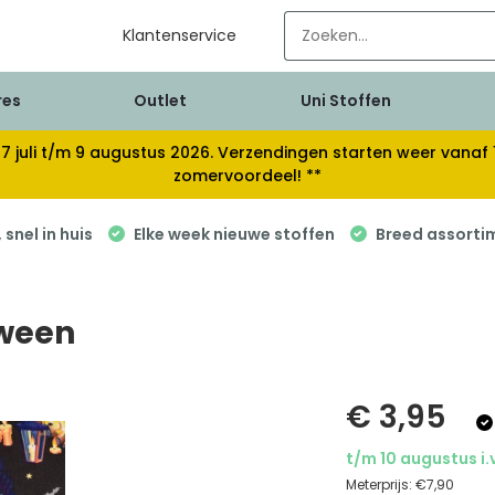
Klantenservice
res
Outlet
Uni Stoffen
van 17 juli t/m 9 augustus 2026. Verzendingen starten weer van
zomervoordeel! **
snel in huis
Elke week nieuwe stoffen
Breed assorti
oween
€ 3,95
t/m 10 augustus i.
Meterprijs:
€7,90