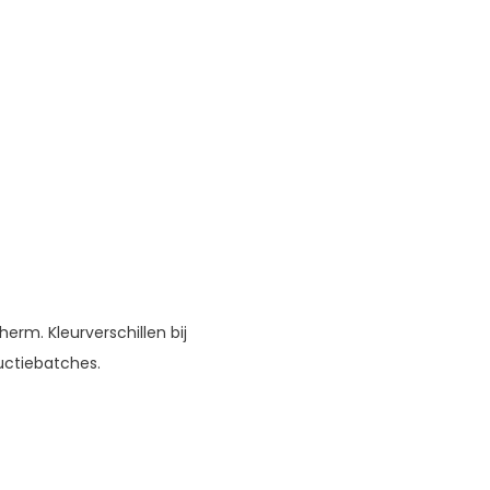
erm. Kleurverschillen bij
uctiebatches.