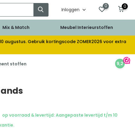
0
0
Inloggen
Mix & Match
Meubel Interieurstoffen
af 10 augustus. Gebruik kortingscode ZOMER2026 voor extra
9,2
ment stoffen
llands
op voorraad & levertijd: Aangepaste levertijd t/m 10
kantie.