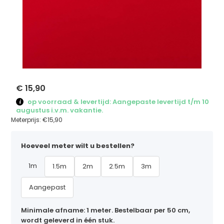
€ 15,90
op voorraad & levertijd: Aangepaste levertijd t/m 10
augustus i.v.m. vakantie.
Meterprijs:
€15,90
Hoeveel meter wilt u bestellen?
1m
1.5m
2m
2.5m
3m
Aangepast
Minimale afname: 1 meter. Bestelbaar per 50 cm,
wordt geleverd in één stuk.