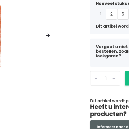
Hoeveel stuks w
1
2
5
Dit artikel word
Vergeet u niet
bestellen, zoa
lockgaren?
-
+
Dit artikel wordt 
Heeft u inte
producten?
Informeer naar d