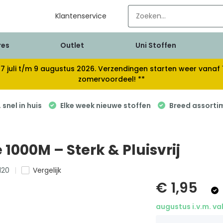
Klantenservice
res
Outlet
Uni Stoffen
van 17 juli t/m 9 augustus 2026. Verzendingen starten weer van
zomervoordeel! **
snel in huis
Elke week nieuwe stoffen
Breed assorti
 1000M – Sterk & Pluisvrij
120
Vergelijk
€ 1,95
augustus i.v.m. va