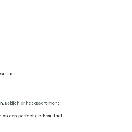
sultaat.
en.
Bekijk hier het assortiment
.
id en een perfect eindresultaat