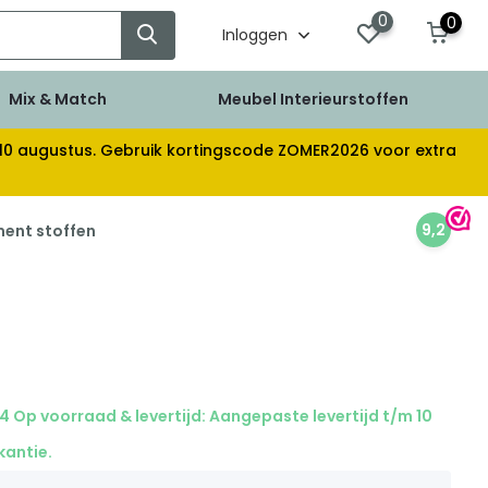
0
0
Inloggen
Mix & Match
Meubel Interieurstoffen
af 10 augustus. Gebruik kortingscode ZOMER2026 voor extra
9,2
ment stoffen
4 Op voorraad & levertijd: Aangepaste levertijd t/m 10
kantie.