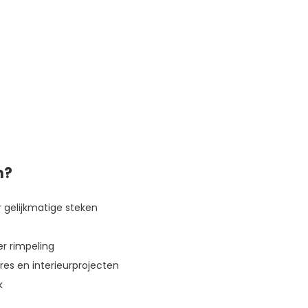
n?
 gelijkmatige steken
r rimpeling
res en interieurprojecten
k