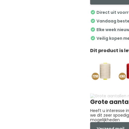
Direct uit voor
Vandaag besteld
Elke week nieu
Veilig kopen m
Dit product is l
Grote aanta
Heeft u interesse 
we dit zeer spoedi
mogelijkheden
Verzend mail