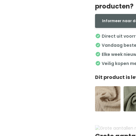
producten?
Informeer naar d
Direct uit voor
Vandaag besteld
Elke week nieu
Veilig kopen m
Dit product is l