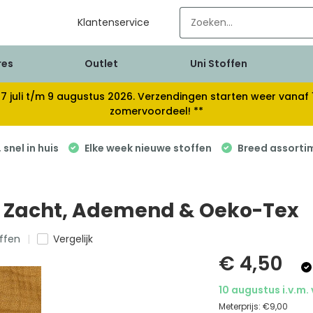
Klantenservice
res
Outlet
Uni Stoffen
van 17 juli t/m 9 augustus 2026. Verzendingen starten weer van
zomervoordeel! **
snel in huis
Elke week nieuwe stoffen
Breed assorti
 – Zacht, Ademend & Oeko-Tex
offen
Vergelijk
€ 4,50
10 augustus i.v.m.
Meterprijs:
€9,00