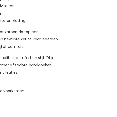
iteiten.
n.
res en kleding.
met katoen dat op een
een bewuste keuze voor iedereen
jl of comfort.
aliteit, comfort en stijl. Of je
 zomer of zachte handdoeken,
 creaties.
te voorkomen.