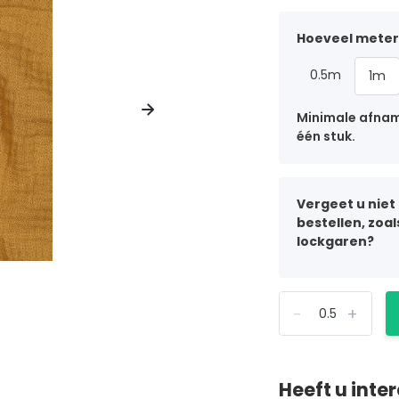
Hoeveel meter 
0.5m
1m
Minimale afname
één stuk.
Vergeet u niet
bestellen, zoa
lockgaren?
-
+
Heeft u inte