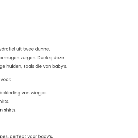
drofiel uit twee dunne,
ermogen zorgen. Dankzij deze
ige huiden, zoals die van baby’s.
 voor:
bekleding van wiegjes.
irts.
 shirts.
pes, perfect voor baby’s.