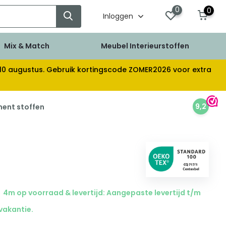
0
0
Inloggen
Mix & Match
Meubel Interieurstoffen
af 10 augustus. Gebruik kortingscode ZOMER2026 voor extra
9,2
ment stoffen
4m op voorraad & levertijd: Aangepaste levertijd t/m
 vakantie.