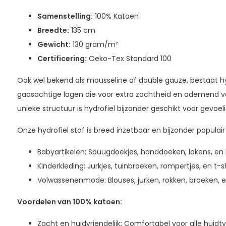
Samenstelling:
100% Katoen
Breedte:
135 cm
Gewicht:
130 gram/m²
Certificering:
Oeko-Tex Standard 100
Ook wel bekend als mousseline of double gauze, bestaat hy
gaasachtige lagen die voor extra zachtheid en ademend v
unieke structuur is hydrofiel bijzonder geschikt voor gevoel
Onze hydrofiel stof is breed inzetbaar en bijzonder populair
Babyartikelen: Spuugdoekjes, handdoeken, lakens, en 
Kinderkleding: Jurkjes, tuinbroeken, rompertjes, en t-sh
Volwassenenmode: Blouses, jurken, rokken, broeken, en
Voordelen van 100% katoen:
Zacht en huidvriendelijk: Comfortabel voor alle huidty