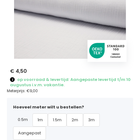
€ 4,50
op voorraad & levertijd: Aangepaste levertijd t/m 10
augustus i.v.m. vakantie.
Meterprijs:
€9,00
Hoeveel meter wilt u bestellen?
0.5m
1m
1.5m
2m
3m
Aangepast