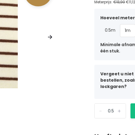
Meterprijs:
€13,90
€11,1
Hoeveel meter 
0.5m
1m
Minimale afname
één stuk.
Vergeet u niet
bestellen, zoa
lockgaren?
-
+