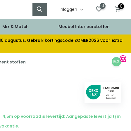
0
0
Inloggen
Mix & Match
Meubel Interieurstoffen
af 10 augustus. Gebruik kortingscode ZOMER2026 voor extra
9,2
ment stoffen
4,5m op voorraad & levertijd: Aangepaste levertijd t/m
 vakantie.