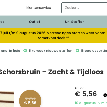
Klantenservice
res
Outlet
Uni Stoffen
van 17 juli t/m 9 augustus 2026. Verzendingen starten weer van
zomervoordeel! **
snel in huis
Elke week nieuwe stoffen
Breed assorti
Schorsbruin – Zacht & Tijdloos
€ 6,95
€ 5,56
€ 6,95
€ 5,56
10 augustus i.v.m.