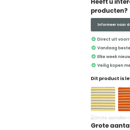
Heeft u inte
producten?
Informeer naar d
Direct uit voor
Vandaag besteld
Elke week nieu
Veilig kopen m
Dit product is l
Grote aanta