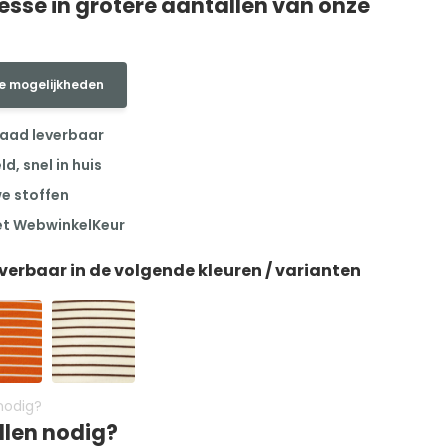
resse in grotere aantallen van onze
e mogelijkheden
raad leverbaar
, snel in huis
we stoffen
et WebwinkelKeur
everbaar in de volgende kleuren / varianten
llen nodig?