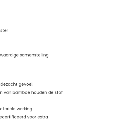
ster
waardige samenstelling
ijdezacht gevoel.
en van bamboe houden de stof
teriële werking.
certificeerd voor extra