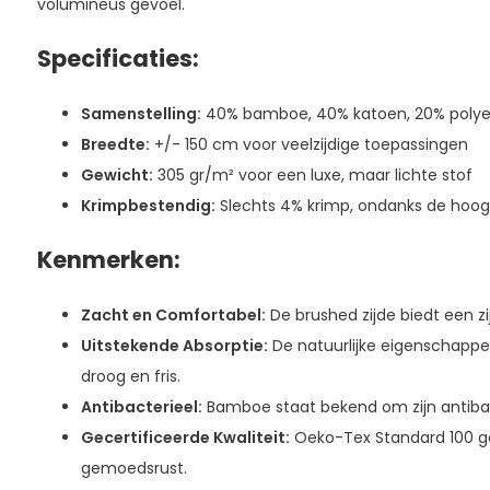
volumineus gevoel.
Specificaties:
Samenstelling:
40% bamboe, 40% katoen, 20% polye
Breedte:
+/- 150 cm voor veelzijdige toepassingen
Gewicht:
305 gr/m² voor een luxe, maar lichte stof
Krimpbestendig:
Slechts 4% krimp, ondanks de hoog
Kenmerken:
Zacht en Comfortabel:
De brushed zijde biedt een z
Uitstekende Absorptie:
De natuurlijke eigenschapp
droog en fris.
Antibacterieel:
Bamboe staat bekend om zijn antibac
Gecertificeerde Kwaliteit:
Oeko-Tex Standard 100 ge
gemoedsrust.