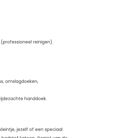
professioneel reinigen).
ns, omslagdoeken,
zijdezachte handdoek.
kleintje, jezelf of een speciaal
 badstof katoen. Geniet van de