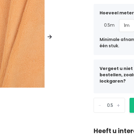
Hoeveel meter 
0.5m
1m
Minimale afname
één stuk.
Vergeet u niet
bestellen, zoa
lockgaren?
-
+
Heeft u inte