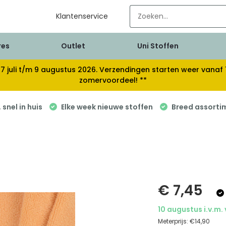
Klantenservice
res
Outlet
Uni Stoffen
van 17 juli t/m 9 augustus 2026. Verzendingen starten weer van
zomervoordeel! **
snel in huis
Elke week nieuwe stoffen
Breed assorti
€ 7,45
10 augustus i.v.m.
Meterprijs:
€14,90