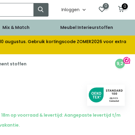
0
0
Inloggen
Mix & Match
Meubel Interieurstoffen
af 10 augustus. Gebruik kortingscode ZOMER2026 voor extra
9,2
ment stoffen
18m op voorraad & levertijd: Aangepaste levertijd t/m
 vakantie.