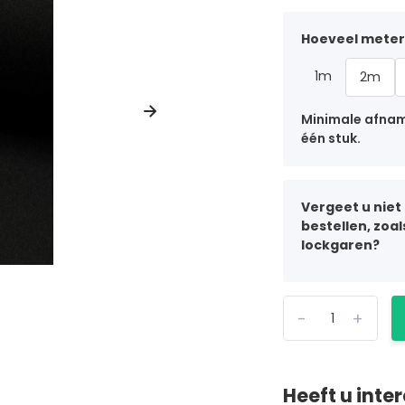
Hoeveel meter 
1m
2m
Minimale afname
één stuk.
Vergeet u niet
bestellen, zoa
lockgaren?
-
+
Heeft u inte