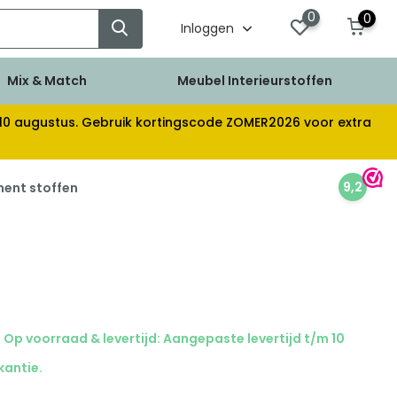
0
0
Inloggen
Mix & Match
Meubel Interieurstoffen
af 10 augustus. Gebruik kortingscode ZOMER2026 voor extra
9,2
ment stoffen
Op voorraad & levertijd: Aangepaste levertijd t/m 10
kantie.