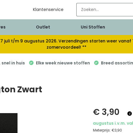
Klantenservice
res
Outlet
Uni Stoffen
van 17 juli t/m 9 augustus 2026. Verzendingen starten weer van
zomervoordeel! **
snel in huis
Elke week nieuwe stoffen
Breed assorti
gton Zwart
€ 3,90
augustus i.v.m. va
Meterprijs:
€3,90