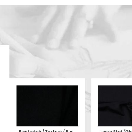
Bi-stretch / Texture / Burlington Zwart, Per Rol 30 meter- 280 cm Breed