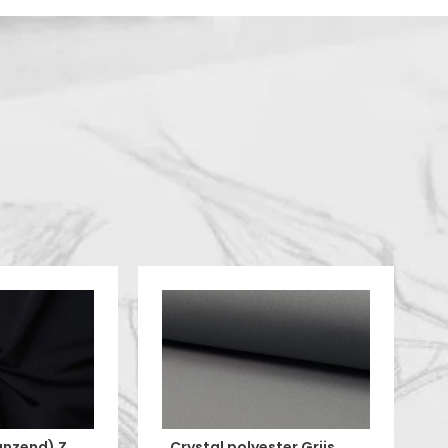
Lycra Stof (Glanzend) Zwart
Crystal polyester Grijs