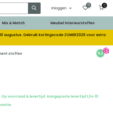
0
0
Inloggen
Mix & Match
Meubel Interieurstoffen
af 10 augustus. Gebruik kortingscode ZOMER2026 voor extra
9,2
ment stoffen
Op voorraad & levertijd: Aangepaste levertijd t/m 10
kantie.