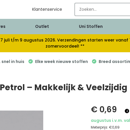
Klantenservice
res
Outlet
Uni Stoffen
van 17 juli t/m 9 augustus 2026. Verzendingen starten weer van
zomervoordeel! **
snel in huis
Elke week nieuwe stoffen
Breed assorti
trol – Makkelijk & Veelzijdig
€ 0,69
augustus i.v.m. va
Meterprijs:
€0,69