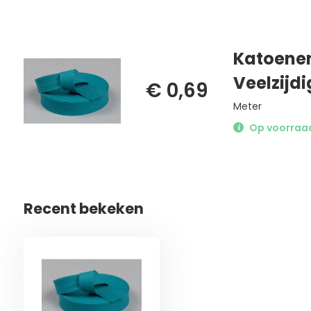
Katoenen
Veelzijdi
€ 0,69
Meter
Op voorraad 
Recent bekeken