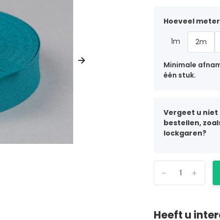
Hoeveel meter 
1m
2m
Minimale afname
één stuk.
Vergeet u niet
bestellen, zoa
lockgaren?
-
+
Heeft u inte