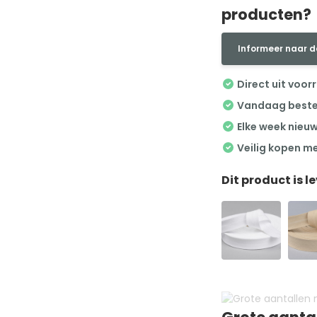
producten?
Informeer naar d
Direct uit voor
Vandaag besteld
Elke week nieu
Veilig kopen m
Dit product is l