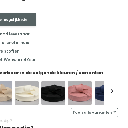
e mogelijkheden
raad leverbaar
, snel in huis
we stoffen
et WebwinkelKeur
everbaar in de volgende kleuren / varianten
Toon alle varianten