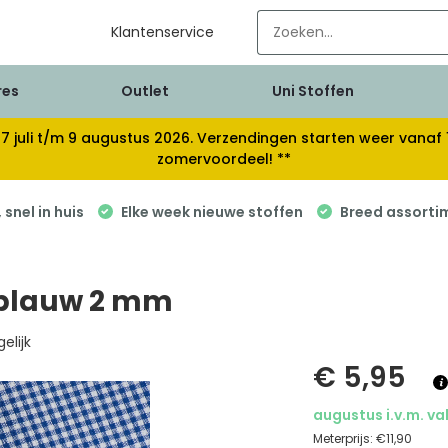
Klantenservice
res
Outlet
Uni Stoffen
van 17 juli t/m 9 augustus 2026. Verzendingen starten weer van
zomervoordeel! **
snel in huis
Elke week nieuwe stoffen
Breed assorti
ltblauw 2 mm
elijk
€ 5,95
augustus i.v.m. va
Meterprijs:
€11,90