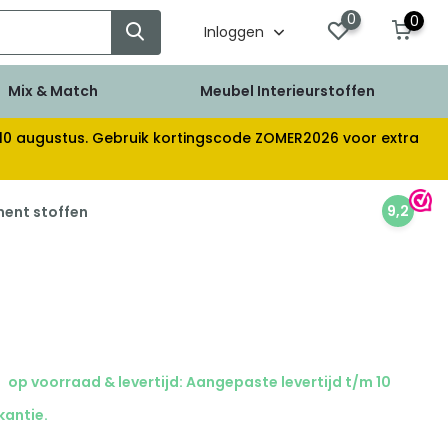
0
0
Inloggen
Mix & Match
Meubel Interieurstoffen
af 10 augustus. Gebruik kortingscode ZOMER2026 voor extra
9,2
ment stoffen
op voorraad & levertijd: Aangepaste levertijd t/m 10
kantie.