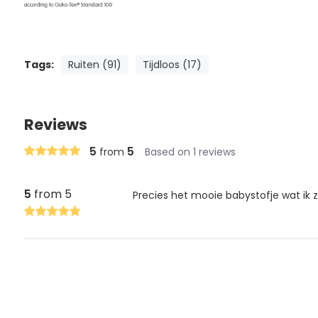
Tags:
Ruiten (91)
Tijdloos (17)
Reviews
5
5
from
Based on 1 reviews
5
from 5
Precies het mooie babystofje wat ik z