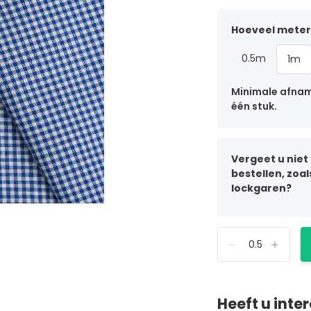
Hoeveel meter 
0.5m
1m
Minimale afname
één stuk.
Vergeet u niet
bestellen, zoa
lockgaren?
-
+
Heeft u inte