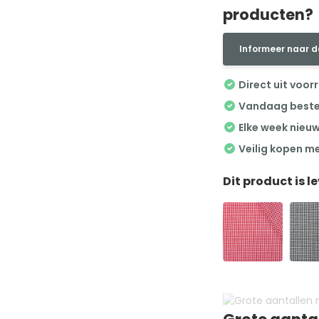
producten?
Informeer naar d
Direct uit voor
Vandaag besteld
Elke week nieu
Veilig kopen m
Dit product is l