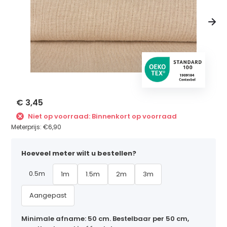
€ 3,45
Niet op voorraad: Binnenkort op voorraad
Meterprijs:
€6,90
Hoeveel meter wilt u bestellen?
0.5m
1m
1.5m
2m
3m
Aangepast
Minimale afname: 50 cm. Bestelbaar per 50 cm,