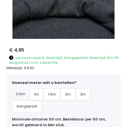
€ 4,95
op voorraad & levertijd: Aangepaste levertijd t/m 10
augustus i.v.m. vakantie.
Meterprijs:
€9,90
Hoeveel meter wilt u bestellen?
0.5m
1m
1.5m
2m
3m
Aangepast
Minimale afname: 50 cm. Bestelbaar per 50 cm,
wordt geleverd in één stuk.