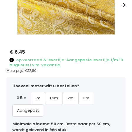
€ 6,45
op voorraad & levertijd: Aangepaste levertijd t/m 10
augustus i.v.m. vakantie.
Meterprijs:
€12,90
Hoeveel meter wilt u bestellen?
0.5m
1m
1.5m
2m
3m
Aangepast
Minimale afname: 50 cm. Bestelbaar per 50 cm,
wordt geleverd in één stuk.