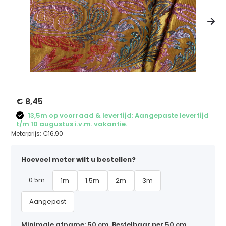
€ 8,45
13,5m op voorraad & levertijd: Aangepaste levertijd
t/m 10 augustus i.v.m. vakantie.
Meterprijs:
€16,90
Hoeveel meter wilt u bestellen?
0.5m
1m
1.5m
2m
3m
Aangepast
Minimale afname: 50 cm. Bestelbaar per 50 cm,