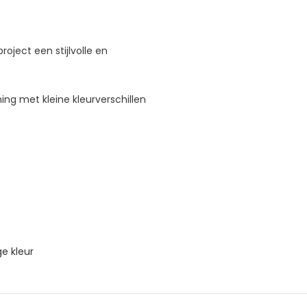
project een stijlvolle en
ng met kleine kleurverschillen
ge kleur