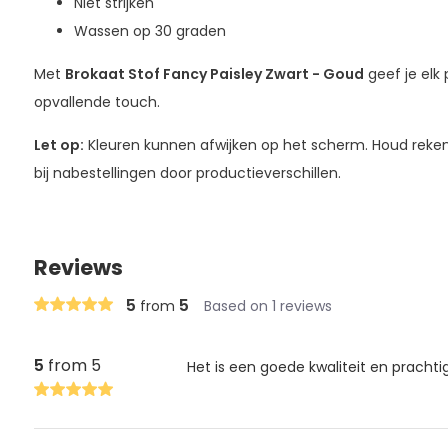
Niet strijken
Wassen op 30 graden
Met
Brokaat Stof Fancy Paisley Zwart - Goud
geef je elk 
opvallende touch.
Let op:
Kleuren kunnen afwijken op het scherm. Houd rekeni
bij nabestellingen door productieverschillen.
Reviews
5
5
from
Based on 1 reviews
5
from 5
Het is een goede kwaliteit en prachti