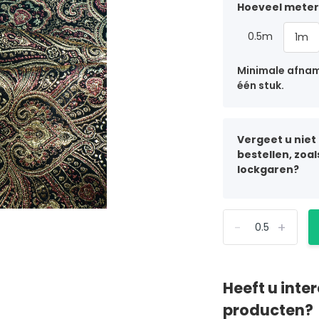
Hoeveel meter 
0.5m
1m
Minimale afname
één stuk.
Vergeet u niet
bestellen, zoa
lockgaren?
-
+
Heeft u inte
producten?