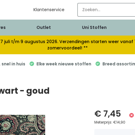
Klantenservice
res
Outlet
Uni Stoffen
van 17 juli t/m 9 augustus 2026. Verzendingen starten weer van
zomervoordeel! **
snel in huis
Elke week nieuwe stoffen
Breed assorti
zwart - goud
€ 7,45
Meterprijs:
€14,90