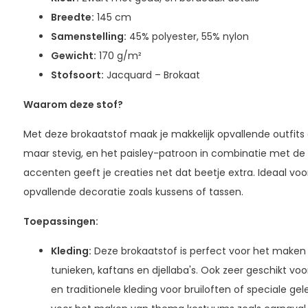
Breedte:
145 cm
Samenstelling:
45% polyester, 55% nylon
Gewicht:
170 g/m²
Stofsoort:
Jacquard – Brokaat
Waarom deze stof?
Met deze brokaatstof maak je makkelijk opvallende outfits of
maar stevig, en het paisley-patroon in combinatie met de 
accenten geeft je creaties net dat beetje extra. Ideaal voo
opvallende decoratie zoals kussens of tassen.
Toepassingen:
Kleding:
Deze brokaatstof is perfect voor het maken v
tunieken, kaftans en djellaba's. Ook zeer geschikt voor
en traditionele kleding voor bruiloften of speciale g