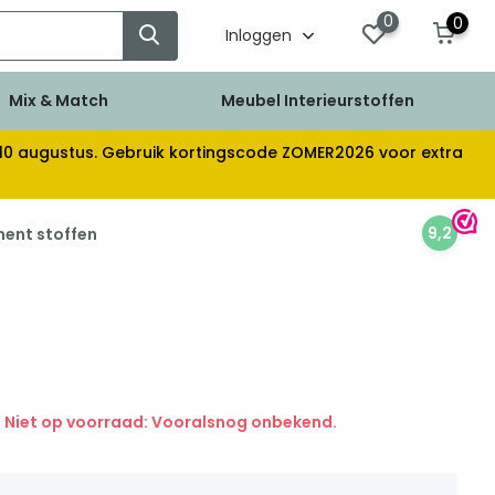
0
0
Inloggen
Mix & Match
Meubel Interieurstoffen
af 10 augustus. Gebruik kortingscode ZOMER2026 voor extra
9,2
ment stoffen
Niet op voorraad: Vooralsnog onbekend.