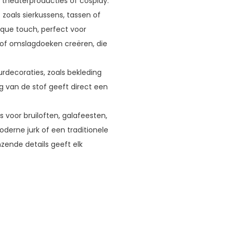
theaterproducties of cosplay.
zoals sierkussens, tassen of
ique touch, perfect voor
 of omslagdoeken creëren, die
urdecoraties, zoals bekleding
ng van de stof geeft direct een
 voor bruiloften, galafeesten,
derne jurk of een traditionele
nzende details geeft elk