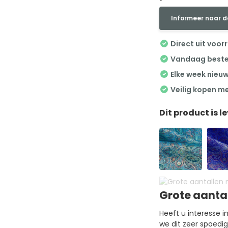
Informeer naar d
Direct uit voor
Vandaag besteld
Elke week nieu
Veilig kopen m
Dit product is l
Grote aanta
Heeft u interesse 
we dit zeer spoedi