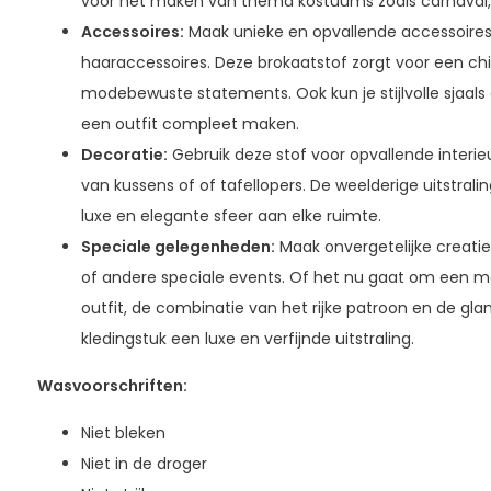
voor het maken van thema kostuums zoals carnaval, 
Accessoires:
Maak unieke en opvallende accessoires 
haaraccessoires. Deze brokaatstof zorgt voor een ch
modebewuste statements. Ook kun je stijlvolle sjaals
een outfit compleet maken.
Decoratie:
Gebruik deze stof voor opvallende interie
van kussens of of tafellopers. De weelderige uitstrali
luxe en elegante sfeer aan elke ruimte.
Speciale gelegenheden:
Maak onvergetelijke creaties
of andere speciale events. Of het nu gaat om een mo
outfit, de combinatie van het rijke patroon en de gla
kledingstuk een luxe en verfijnde uitstraling.
Wasvoorschriften:
Niet bleken
Niet in de droger