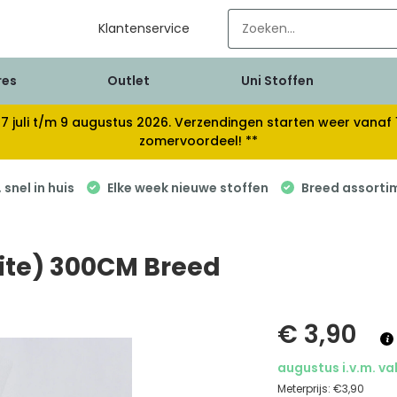
Klantenservice
res
Outlet
Uni Stoffen
van 17 juli t/m 9 augustus 2026. Verzendingen starten weer van
zomervoordeel! **
snel in huis
Elke week nieuwe stoffen
Breed assorti
hite) 300CM Breed
€ 3,90
augustus i.v.m. va
Meterprijs:
€3,90