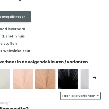
e mogelijkheden
raad leverbaar
, snel in huis
we stoffen
et WebwinkelKeur
everbaar in de volgende kleuren / varianten
Toon alle varianten