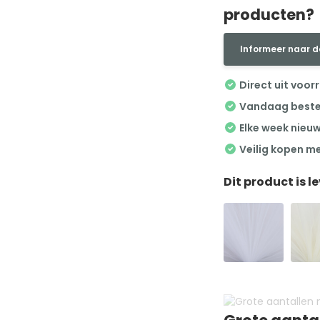
producten?
Informeer naar d
Direct uit voor
Vandaag besteld
Elke week nieu
Veilig kopen m
Dit product is l