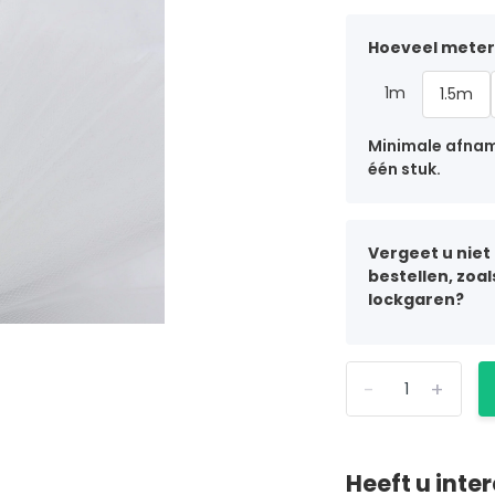
Hoeveel meter 
1m
1.5m
Minimale afname
één stuk.
Vergeet u niet
bestellen, zoa
lockgaren?
-
+
Heeft u inte