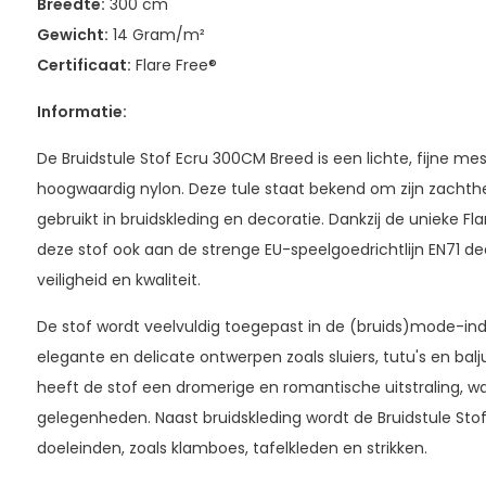
Breedte:
300 cm
Gewicht:
14 Gram/m²
Certificaat:
Flare Free®
Informatie:
De Bruidstule Stof Ecru 300CM Breed is een lichte, fijne m
hoogwaardig nylon. Deze tule staat bekend om zijn zachth
gebruikt in bruidskleding en decoratie. Dankzij de unieke F
deze stof ook aan de strenge EU-speelgoedrichtlijn EN71 deel
veiligheid en kwaliteit.
De stof wordt veelvuldig toegepast in de (bruids)mode-ind
elegante en delicate ontwerpen zoals sluiers, tutu's en balju
heeft de stof een dromerige en romantische uitstraling, wat
gelegenheden. Naast bruidskleding wordt de Bruidstule Sto
doeleinden, zoals klamboes, tafelkleden en strikken.