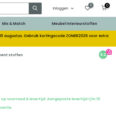
0
0
Inloggen
Mix & Match
Meubel Interieurstoffen
af 10 augustus. Gebruik kortingscode ZOMER2026 voor extra
9,2
ment stoffen
op voorraad & levertijd: Aangepaste levertijd t/m 10
kantie.