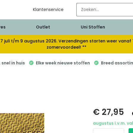
Klantenservice
res
Outlet
Uni Stoffen
van 17 juli t/m 9 augustus 2026. Verzendingen starten weer van
zomervoordeel! **
snel in huis
Elke week nieuwe stoffen
Breed assorti
€ 27,95
augustus i.v.m. va