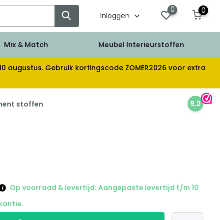
0
0
Inloggen
Mix & Match
Meubel Interieurstoffen
af 10 augustus. Gebruik kortingscode ZOMER2026 voor extra
9,2
ment stoffen
Op voorraad & levertijd: Aangepaste levertijd t/m 10
kantie.