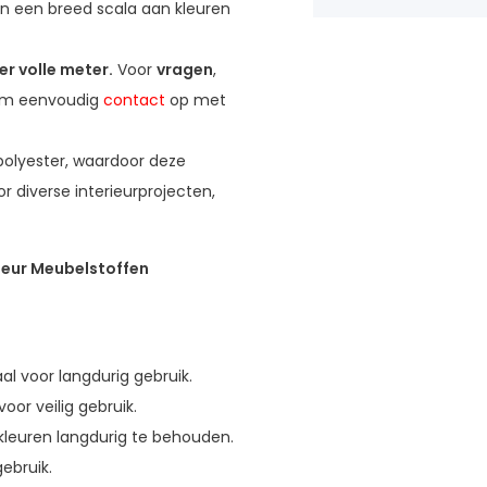
 en een breed scala aan kleuren
r volle meter.
Voor
vragen
,
em eenvoudig
contact
op met
 polyester, waardoor deze
oor diverse interieurprojecten,
ieur Meubelstoffen
aal voor langdurig gebruik.
oor veilig gebruik.
kleuren langdurig te behouden.
gebruik.