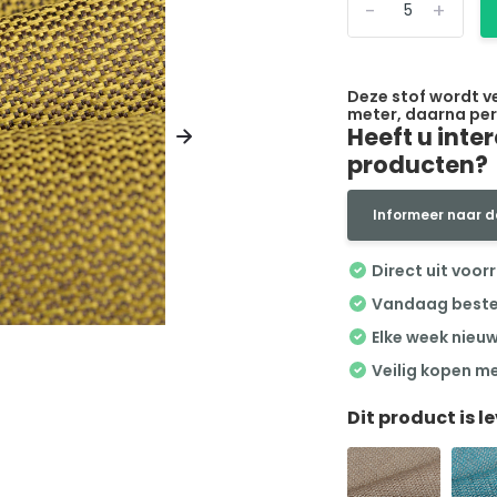
-
+
Deze stof wordt v
meter, daarna per
Heeft u inte
producten?
Informeer naar d
Direct uit voor
Vandaag besteld
Elke week nieu
Veilig kopen m
Dit product is l