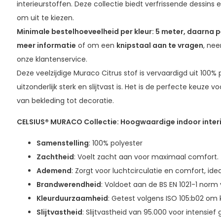
interieurstoffen. Deze collectie biedt verfrissende dessins
om uit te kiezen.
Minimale bestelhoeveelheid per kleur: 5 meter, daarna pe
meer informatie
of om een
knipstaal aan te vragen
, ne
onze klantenservice.
Deze veelzijdige Muraco Citrus stof is vervaardigd uit 100%
uitzonderlijk sterk en slijtvast is. Het is de perfecte keuze v
van bekleding tot decoratie.
CELSIUS® MURACO Collectie: Hoogwaardige indoor inter
Samenstelling
: 100% polyester
Zachtheid
: Voelt zacht aan voor maximaal comfort.
Ademend
: Zorgt voor luchtcirculatie en comfort, ide
Brandwerendheid
: Voldoet aan de BS EN 1021-1 norm v
Kleurduurzaamheid
: Getest volgens ISO 105:b02 om 
Slijtvastheid
: Slijtvastheid van 95.000 voor intensief 