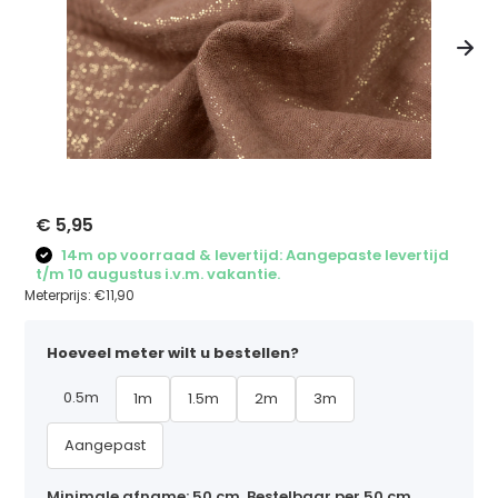
€ 5,95
14m op voorraad & levertijd: Aangepaste levertijd
t/m 10 augustus i.v.m. vakantie.
Meterprijs:
€11,90
Hoeveel meter wilt u bestellen?
0.5m
1m
1.5m
2m
3m
Aangepast
Minimale afname: 50 cm. Bestelbaar per 50 cm,