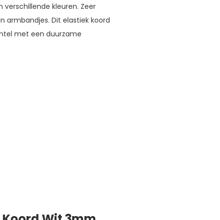
n verschillende kleuren. Zeer
en armbandjes. Dit elastiek koord
mantel met een duurzame
h Koord Wit 3mm