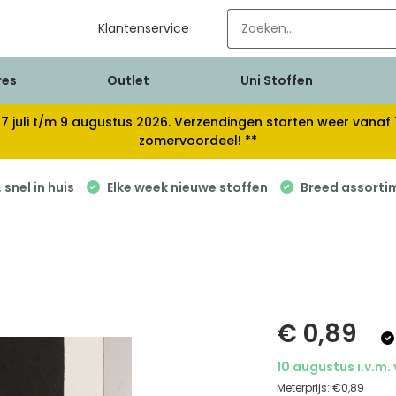
Klantenservice
res
Outlet
Uni Stoffen
van 17 juli t/m 9 augustus 2026. Verzendingen starten weer van
zomervoordeel! **
snel in huis
Elke week nieuwe stoffen
Breed assorti
€ 0,89
10 augustus i.v.m.
Meterprijs:
€0,89