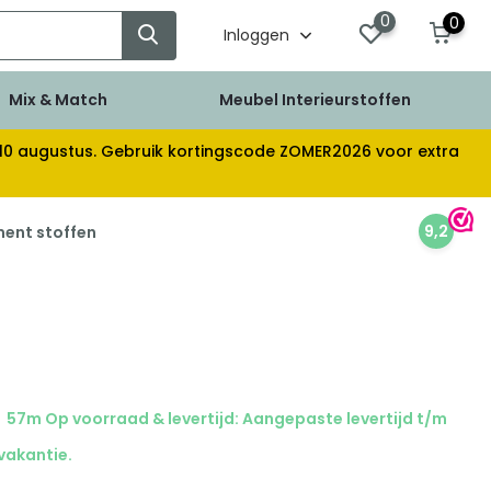
0
0
Inloggen
Mix & Match
Meubel Interieurstoffen
af 10 augustus. Gebruik kortingscode ZOMER2026 voor extra
9,2
ment stoffen
57m Op voorraad & levertijd: Aangepaste levertijd t/m
 vakantie.