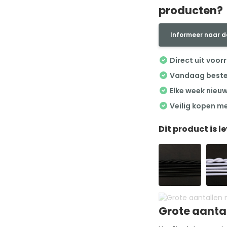
producten?
Informeer naar d
Direct uit voor
Vandaag besteld
Elke week nieu
Veilig kopen m
Dit product is l
Grote aanta