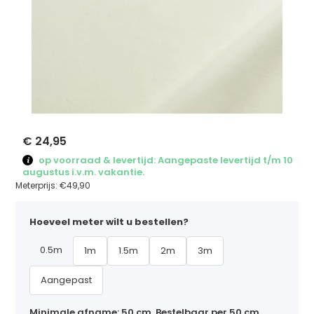
€ 24,95
op voorraad & levertijd: Aangepaste levertijd t/m 10
augustus i.v.m. vakantie.
Meterprijs:
€49,90
Hoeveel meter wilt u bestellen?
0.5m
1m
1.5m
2m
3m
Aangepast
Minimale afname: 50 cm. Bestelbaar per 50 cm,