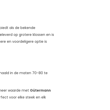
biedt als de bekende
eleverd op grotere klossen en is
re en voordeligere optie is
 naald in de maten 70-80 te
n meer waarde met
Gütermann
rfect voor elke steek en elk