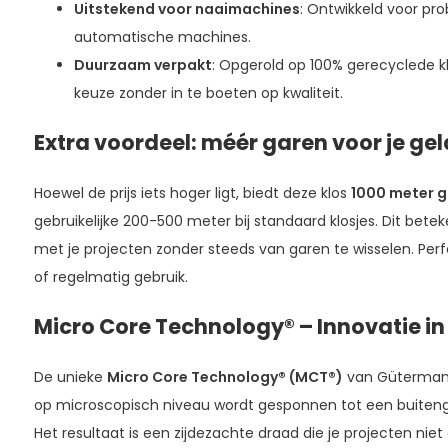
Uitstekend voor naaimachines
: Ontwikkeld voor pr
automatische machines.
Duurzaam verpakt
: Opgerold op 100% gerecyclede k
keuze zonder in te boeten op kwaliteit.
Extra voordeel: méér garen voor je gel
Hoewel de prijs iets hoger ligt, biedt deze klos
1000 meter 
gebruikelijke 200-500 meter bij standaard klosjes. Dit bete
met je projecten zonder steeds van garen te wisselen. Per
of regelmatig gebruik.
Micro Core Technology® – Innovatie in
De unieke
Micro Core Technology® (MCT®)
van Gütermann 
op microscopisch niveau wordt gesponnen tot een buitenge
Het resultaat is een zijdezachte draad die je projecten ni