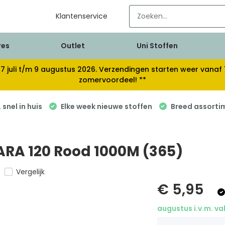
Klantenservice
res
Outlet
Uni Stoffen
van 17 juli t/m 9 augustus 2026. Verzendingen starten weer van
zomervoordeel! **
snel in huis
Elke week nieuwe stoffen
Breed assorti
RA 120 Rood 1000M (365)
Vergelijk
€ 5,95
augustus i.v.m. va