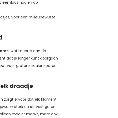
obleemloos naaien op
losjes, voor een milieubewuste
d
garen
, wat meer is dan de
kent dat je langer kunt doorgaan
fect voor grotere naaiprojecten
 elk draadje
zorgt ervoor dat elk filament
woon sterk en slijtvast garen.
et alleen mooier maakt, maar ook