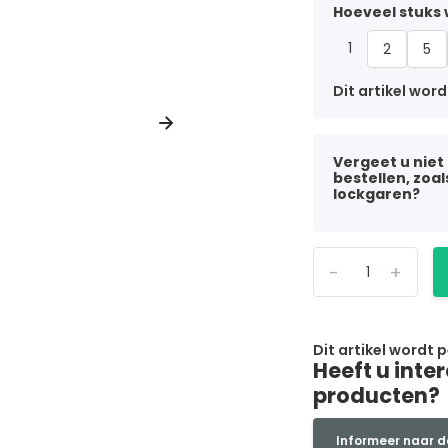
Hoeveel stuks w
1
2
5
Dit artikel word
Vergeet u niet
bestellen, zoa
lockgaren?
-
+
Dit artikel wordt 
Heeft u inte
producten?
Informeer naar d