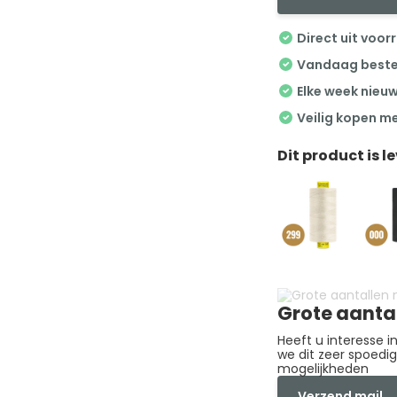
Direct uit voor
Vandaag besteld
Elke week nieu
Veilig kopen m
Dit product is l
Grote aanta
Heeft u interesse 
we dit zeer spoedi
mogelijkheden
Verzend mail