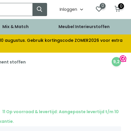
0
0
Inloggen
Mix & Match
Meubel Interieurstoffen
af 10 augustus. Gebruik kortingscode ZOMER2026 voor extra
9,2
ment stoffen
11 Op voorraad & levertijd: Aangepaste levertijd t/m 10
kantie.