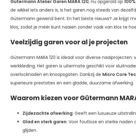
Gütermann Atelier Garen MARA 120
, nu opgerold op
100% 
de wikkel iets anders is, is het garen nog steeds van dezelfd
Gütermann gewend bent. En het beste nieuws? Je krijgt ma
klos, zodat je méér kunt naaien zonder vaak van klos te ho
Veelzijdig garen voor al je projecten
Gütermann MARA 120 is ideaal voor diverse naaiprojecten: v
werkkleding. Het garen is uitermate geschikt voor sluitnaden
overlocknaden en knoopsgaten. Dankzij de
Micro Core Te
superieure prestaties en een gladde, duurzame afwerking.
Waarom kiezen voor Gütermann MARA
Zijdezachte afwerking
: Geeft een luxueuze uitstralin
Glad en sterk garen
: Voor foutloze en sterke naden 
glijden.