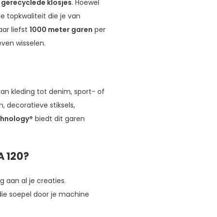
gerecyclede klosjes
. Hoewel
e topkwaliteit die je van
ar liefst
1000 meter garen
per
even wisselen.
an kleding tot denim, sport- of
, decoratieve stiksels,
chnology®
biedt dit garen
 120?
g aan al je creaties.
die soepel door je machine