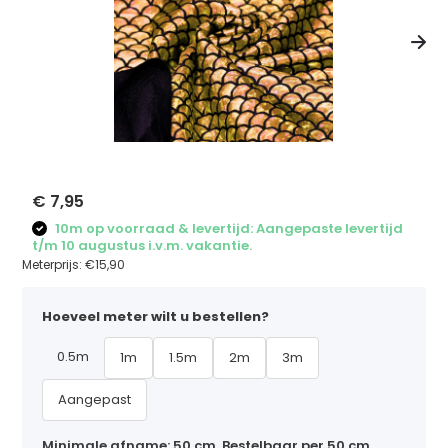
€ 7,95
10m op voorraad & levertijd: Aangepaste levertijd
t/m 10 augustus i.v.m. vakantie.
Meterprijs:
€15,90
Hoeveel meter wilt u bestellen?
0.5m
1m
1.5m
2m
3m
Aangepast
Minimale afname: 50 cm. Bestelbaar per 50 cm,