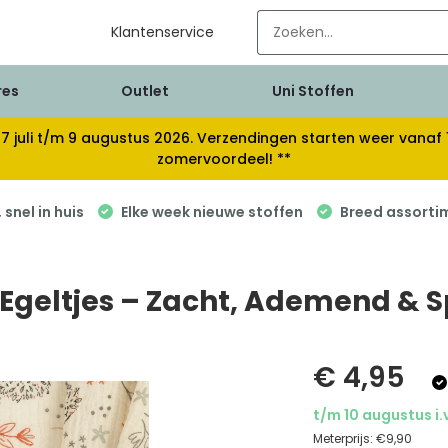
Klantenservice
res
Outlet
Uni Stoffen
van 17 juli t/m 9 augustus 2026. Verzendingen starten weer van
zomervoordeel! **
snel in huis
Elke week nieuwe stoffen
Breed assorti
t Egeltjes – Zacht, Ademend & 
€ 4,95
t/m 10 augustus i.
Meterprijs:
€9,90