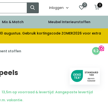
0
0
Inloggen
Mix & Match
Meubel Interieurstoffen
af 10 augustus. Gebruik kortingscode ZOMER2026 voor extra
9,2
ment stoffen
Speels
13,5m op voorraad & levertijd: Aangepaste levertijd
v.m. vakantie.