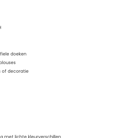
H
fiele doeken
 blouses
s of decoratie
 met lichte kleurverschillen