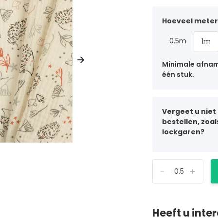
Hoeveel meter 
0.5m
1m
Minimale afname
één stuk.
Vergeet u niet
bestellen, zoa
lockgaren?
-
+
Heeft u inte