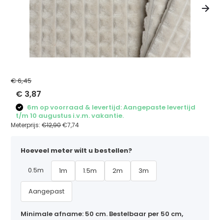
€ 6,45
€ 3,87
6m op voorraad & levertijd: Aangepaste levertijd
t/m 10 augustus i.v.m. vakantie.
Meterprijs:
€12,90
€7,74
Hoeveel meter wilt u bestellen?
0.5m
1m
1.5m
2m
3m
Aangepast
Minimale afname: 50 cm. Bestelbaar per 50 cm,