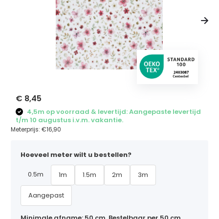
€ 8,45
4,5m op voorraad & levertijd: Aangepaste levertijd
t/m 10 augustus i.v.m. vakantie.
Meterprijs:
€16,90
Hoeveel meter wilt u bestellen?
0.5m
1m
1.5m
2m
3m
Aangepast
Minimale afname: 50 cm. Bestelbaar per 50 cm,