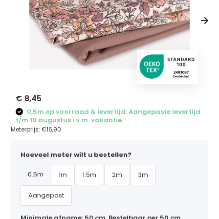
€ 8,45
0,5m op voorraad & levertijd: Aangepaste levertijd
t/m 10 augustus i.v.m. vakantie.
Meterprijs:
€16,90
Hoeveel meter wilt u bestellen?
0.5m
1m
1.5m
2m
3m
Aangepast
Minimale afname: 50 cm. Bestelbaar per 50 cm,