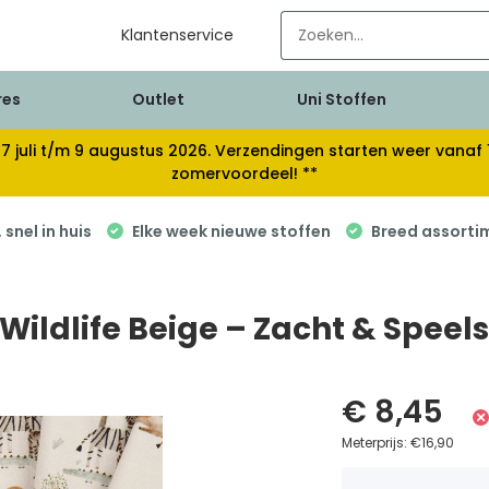
Klantenservice
res
Outlet
Uni Stoffen
van 17 juli t/m 9 augustus 2026. Verzendingen starten weer van
zomervoordeel! **
snel in huis
Elke week nieuwe stoffen
Breed assorti
 Wildlife Beige – Zacht & Speels
€ 8,45
Meterprijs:
€16,90