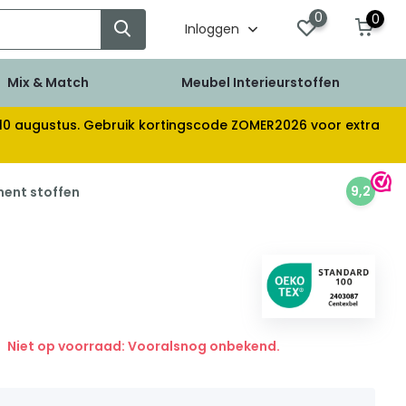
0
0
Inloggen
Mix & Match
Meubel Interieurstoffen
af 10 augustus. Gebruik kortingscode ZOMER2026 voor extra
9,2
ment stoffen
Niet op voorraad: Vooralsnog onbekend.