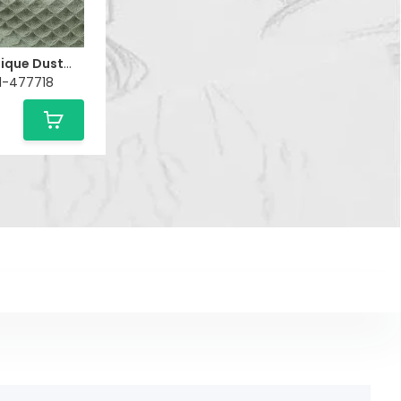
Wafelkatoen Pique Dusty Groen
01-477718