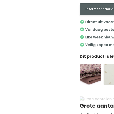
Informeer naar d
Direct uit voor
Vandaag besteld
Elke week nieu
Veilig kopen m
Dit product is l
Grote aanta