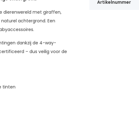
Artikelnummer
se dierenwereld met giraffen,
e naturel achtergrond. Een
 babyaccessoires.
ichtingen dankzij de 4-way-
rtificeerd – dus veilig voor de
e tinten