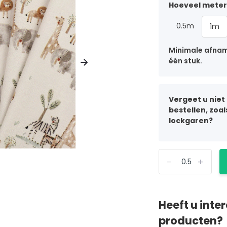
Hoeveel meter 
0.5m
1m
Minimale afname
één stuk.
Vergeet u niet
bestellen, zoa
lockgaren?
-
+
Heeft u inte
producten?