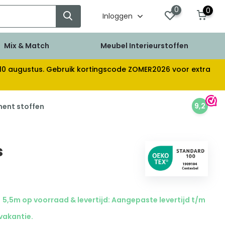
0
0
Inloggen
Mix & Match
Meubel Interieurstoffen
af 10 augustus. Gebruik kortingscode ZOMER2026 voor extra
9,2
ment stoffen
s
5,5m op voorraad & levertijd: Aangepaste levertijd t/m
 vakantie.