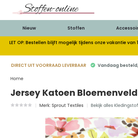
Nieuw
Stoffen
Accessoi
LET OP: Bestellen blijft mogelijk tijdens onze vakantie 
DIRECT UIT VOORRAAD LEVERBAAR
Vandaag besteld, 
Home
Jersey Katoen Bloemenveld E
Merk:
Sprout Textiles
Bekijk alles Kledingsto