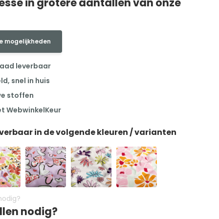
resse in grotere aantallen van onze
e mogelijkheden
raad leverbaar
, snel in huis
we stoffen
et WebwinkelKeur
everbaar in de volgende kleuren / varianten
llen nodig?