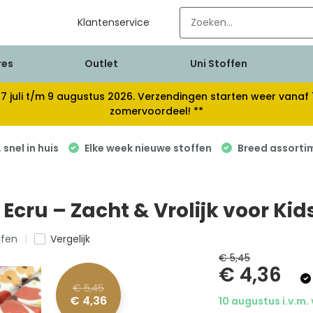
Klantenservice
res
Outlet
Uni Stoffen
van 17 juli t/m 9 augustus 2026. Verzendingen starten weer van
zomervoordeel! **
snel in huis
Elke week nieuwe stoffen
Breed assorti
cru – Zacht & Vrolijk voor Kid
ffen
Vergelijk
€ 5,45
€ 4,36
€ 5,45
€ 4,36
10 augustus i.v.m.