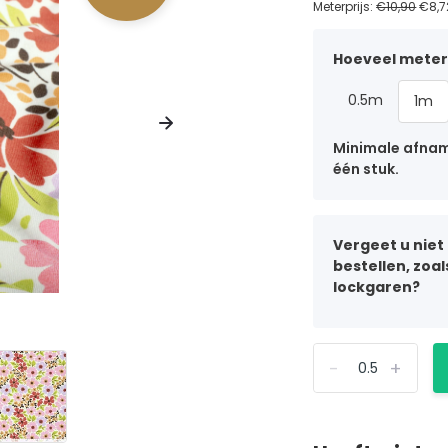
Meterprijs:
€10,90
€8,7
Hoeveel meter 
0.5m
1m
Minimale afname
één stuk.
Vergeet u niet
bestellen, zoa
lockgaren?
-
+