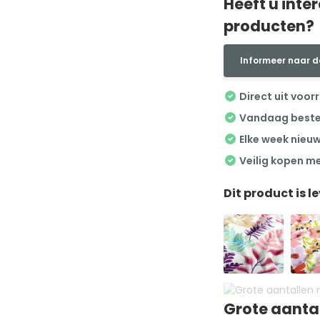
Heeft u inte
producten?
Informeer naar d
Direct uit voor
Vandaag besteld
Elke week nieu
Veilig kopen m
Dit product is l
Grote aanta