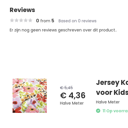
Reviews
0
5
from
Based on 0 reviews
Er zijn nog geen reviews geschreven over dit product..
Jersey K
€ 5,45
voor Kid
€ 4,36
Halve Meter
Halve Meter
11 Op voorra