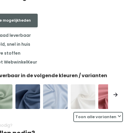
e mogelijkheden
raad leverbaar
, snel in huis
we stoffen
et WebwinkelKeur
everbaar in de volgende kleuren / varianten
Toon alle varianten