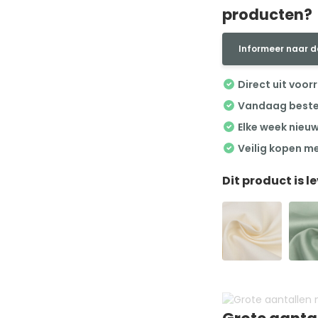
producten?
Informeer naar d
Direct uit voor
Vandaag besteld
Elke week nieu
Veilig kopen m
Dit product is l