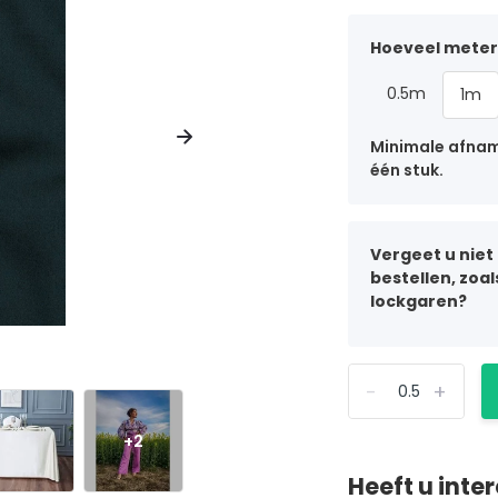
Hoeveel meter 
0.5m
1m
Minimale afname
één stuk.
Vergeet u niet
bestellen, zoa
lockgaren?
-
+
+2
Heeft u inte