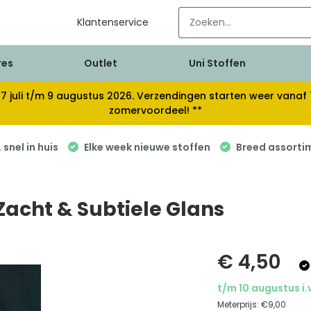
Klantenservice
res
Outlet
Uni Stoffen
van 17 juli t/m 9 augustus 2026. Verzendingen starten weer van
zomervoordeel! **
snel in huis
Elke week nieuwe stoffen
Breed assorti
Zacht & Subtiele Glans
€ 4,50
t/m 10 augustus i.
Meterprijs:
€9,00