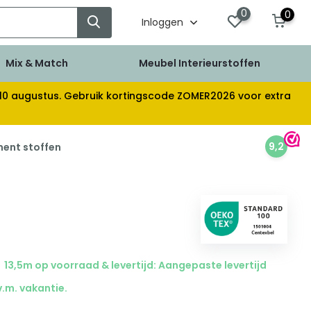
0
0
Inloggen
Mix & Match
Meubel Interieurstoffen
af 10 augustus. Gebruik kortingscode ZOMER2026 voor extra
9,2
ment stoffen
13,5m op voorraad & levertijd: Aangepaste levertijd
v.m. vakantie.