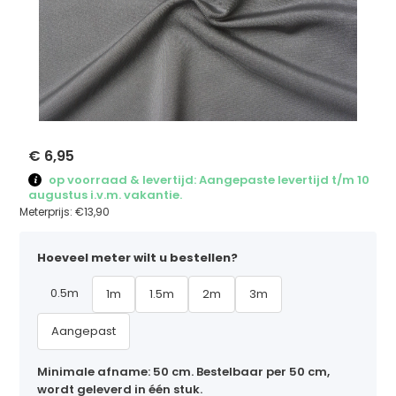
€ 6,95
op voorraad & levertijd: Aangepaste levertijd t/m 10
augustus i.v.m. vakantie.
Meterprijs:
€13,90
Hoeveel meter wilt u bestellen?
0.5m
1m
1.5m
2m
3m
Aangepast
Minimale afname: 50 cm. Bestelbaar per 50 cm,
wordt geleverd in één stuk.