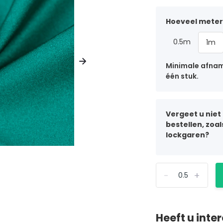
Hoeveel meter 
0.5m
1m
Minimale afname
één stuk.
Vergeet u niet
bestellen, zoa
lockgaren?
-
+
Heeft u inte