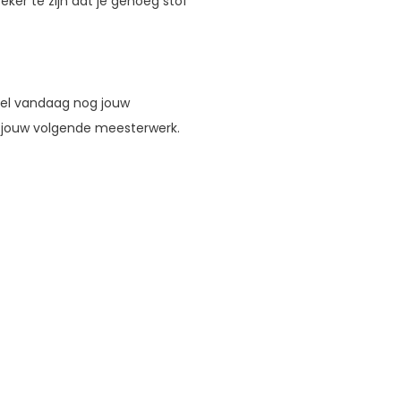
ker te zijn dat je genoeg stof
stel vandaag nog jouw
n jouw volgende meesterwerk.