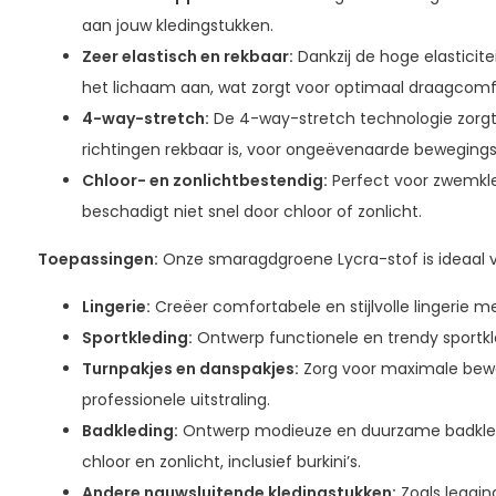
aan jouw kledingstukken.
Zeer elastisch en rekbaar:
Dankzij de hoge elasticite
het lichaam aan, wat zorgt voor optimaal draagcomf
4-way-stretch:
De 4-way-stretch technologie zorgt e
richtingen rekbaar is, voor ongeëvenaarde bewegingsv
Chloor- en zonlichtbestendig:
Perfect voor zwemkled
beschadigt niet snel door chloor of zonlicht.
Toepassingen:
Onze smaragdgroene Lycra-stof is ideaal 
Lingerie:
Creëer comfortabele en stijlvolle lingerie 
Sportkleding:
Ontwerp functionele en trendy sportkle
Turnpakjes en danspakjes:
Zorg voor maximale bewe
professionele uitstraling.
Badkleding:
Ontwerp modieuze en duurzame badkledi
chloor en zonlicht, inclusief burkini’s.
Andere nauwsluitende kledingstukken:
Zoals leggin