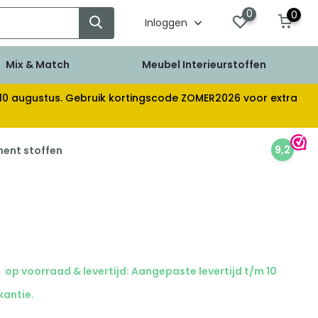
0
0
Inloggen
Mix & Match
Meubel Interieurstoffen
af 10 augustus. Gebruik kortingscode ZOMER2026 voor extra
9,2
ment stoffen
op voorraad & levertijd: Aangepaste levertijd t/m 10
kantie.