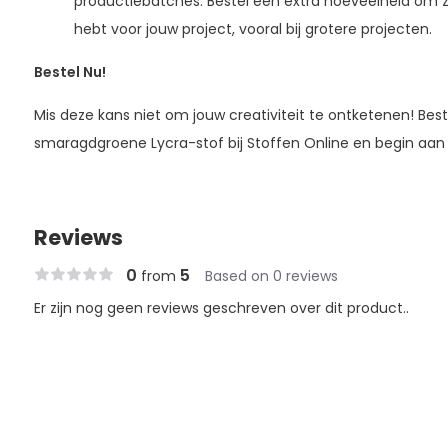
productiebatches. Bestel een extra hoeveelheid om ze
hebt voor jouw project, vooral bij grotere projecten.
Bestel Nu!
Mis deze kans niet om jouw creativiteit te ontketenen! Be
smaragdgroene Lycra-stof bij Stoffen Online en begin aa
Reviews
0
5
from
Based on 0 reviews
Er zijn nog geen reviews geschreven over dit product..