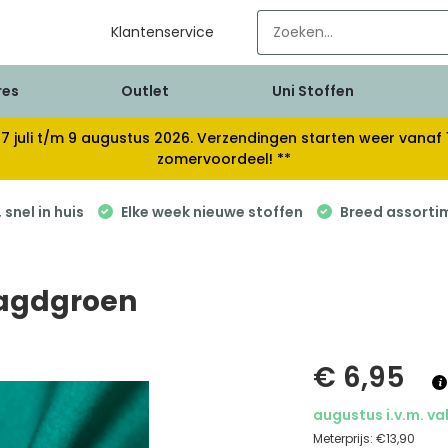
Klantenservice
res
Outlet
Uni Stoffen
van 17 juli t/m 9 augustus 2026. Verzendingen starten weer van
zomervoordeel! **
snel in huis
Elke week nieuwe stoffen
Breed assorti
ragdgroen
€ 6,95
augustus i.v.m. va
Meterprijs:
€13,90