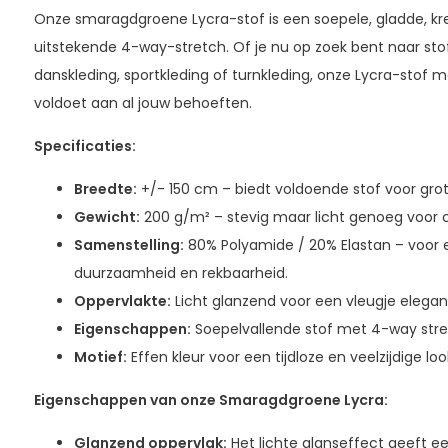
Onze smaragdgroene Lycra-stof is een soepele, gladde, kre
uitstekende 4-way-stretch. Of je nu op zoek bent naar stof 
danskleding, sportkleding of turnkleding, onze Lycra-stof m
voldoet aan al jouw behoeften.
Specificaties:
Breedte:
+/- 150 cm – biedt voldoende stof voor grot
Gewicht:
200 g/m² – stevig maar licht genoeg voor 
Samenstelling:
80% Polyamide / 20% Elastan – voor 
duurzaamheid en rekbaarheid.
Oppervlakte:
Licht glanzend voor een vleugje elegant
Eigenschappen:
Soepelvallende stof met 4-way stre
Motief:
Effen kleur voor een tijdloze en veelzijdige loo
Eigenschappen van onze Smaragdgroene Lycra:
Glanzend oppervlak:
Het lichte glanseffect geeft een